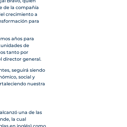
jal Bravo, quien
te de la compañía
el crecimiento a
ransformación para
ximos años para
tunidades de
os tanto por
 director general.
ntes, seguirá siendo
nómico, social y
ortaleciendo nuestra
alcanzó una de las
nde, la cual
glas en inglés) como