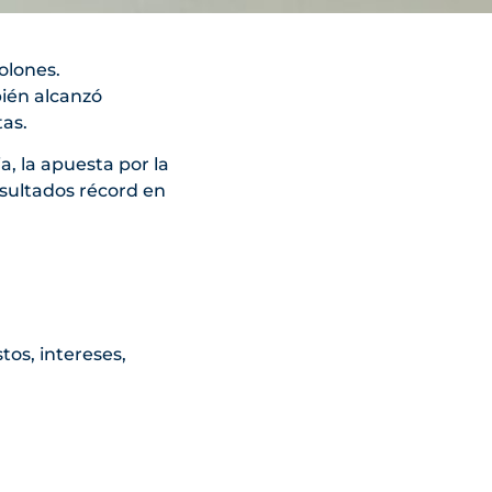
olones.
bién alcanzó
tas.
a, la apuesta por la
esultados récord en
tos, intereses,