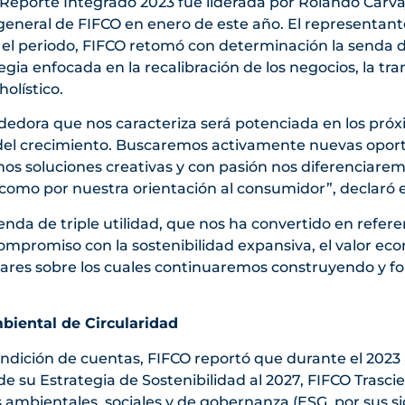
 Reporte Integrado 2023 fue liderada por Rolando Carva
 general de FIFCO en enero de este año. El representan
 el periodo, FIFCO retomó con determinación la senda d
egia enfocada en la recalibración de los negocios, la t
holístico.
edora que nos caracteriza será potenciada en los pró
del crecimiento. Buscaremos activamente nuevas opor
os soluciones creativas y con pasión nos diferenciarem
omo por nuestra orientación al consumidor”, declaró el
da de triple utilidad, que nos ha convertido en refere
compromiso con la sostenibilidad expansiva, el valor eco
ilares sobre los cuales continuaremos construyendo y f
biental de Circularidad
ndición de cuentas, FIFCO reportó que durante el 2023 
 su Estrategia de Sostenibilidad al 2027, FIFCO Trascie
 ambientales, sociales y de gobernanza (ESG, por sus si