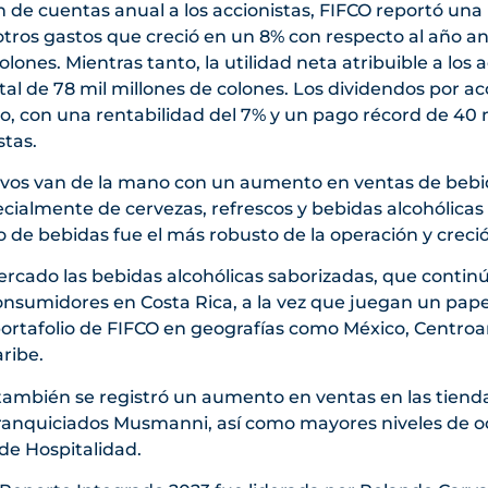
 de cuentas anual a los accionistas, FIFCO reportó una 
tros gastos que creció en un 8% con respecto al año an
olones. Mientras tanto, la utilidad neta atribuible a lo
tal de 78 mil millones de colones. Los dividendos por a
o, con una rentabilidad del 7% y un pago récord de 40 
stas.
tivos van de la mano con un aumento en ventas de bebi
ialmente de cervezas, refrescos y bebidas alcohólicas 
 de bebidas fue el más robusto de la operación y creció
rcado las bebidas alcohólicas saborizadas, que continú
onsumidores en Costa Rica, a la vez que juegan un papel
 portafolio de FIFCO en geografías como México, Centro
ribe.
 también se registró un aumento en ventas en las tiend
 franquiciados Musmanni, así como mayores niveles de o
n de Hospitalidad.